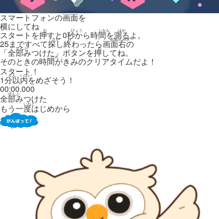
スマートフォンの画面を
横にしてね
お
びょう
じかん
はか
スタートを
押
すと0
秒
から
時間
を
測
るよ。
さが
お
がめん
みぎ
25まですべて
探
し
終
わったら
画面
右
の
ぜんぶ
お
「
全部
みつけた」ボタンを
押
してね。
じかん
そのときの
時間
がきみのクリアタイムだよ！
スタート
！
ふん
いない
1
分
以内
をめざそう
！
00
:
00
.000
ぜんぶ
全部
みつけた
いちど
もう
一度
はじめから