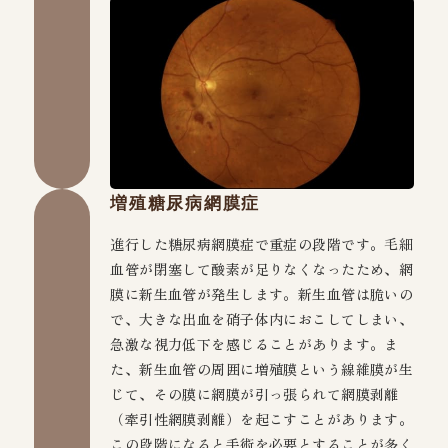
増殖糖尿病網膜症
進行した糖尿病網膜症で重症の段階です。毛細
血管が閉塞して酸素が足りなくなったため、網
膜に新生血管が発生します。新生血管は脆いの
で、大きな出血を硝子体内におこしてしまい、
急激な視力低下を感じることがあります。ま
た、新生血管の周囲に増殖膜という線維膜が生
じて、その膜に網膜が引っ張られて網膜剥離
（牽引性網膜剥離）を起こすことがあります。
この段階になると手術を必要とすることが多く