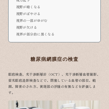
視力低下
視野が暗くなる
視野がぼやける
視界の一部がゆがむ
視野が欠ける
視界が部分的に黒くなる
糖尿病網膜症の検査
眼底検査、光干渉断層計（OCT）、光干渉断層血管撮影、
蛍光眼底造影検査などで、閉塞している血管の部位、範
囲、障害のされ方、黄斑部の浮腫の有無などを評価しま
す。