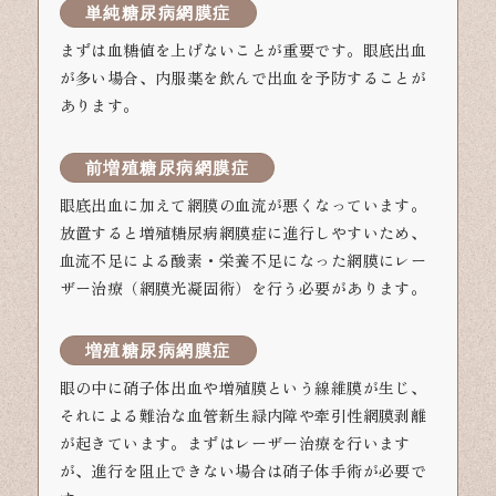
単純糖尿病網膜症
まずは血糖値を上げないことが重要です。眼底出血
が多い場合、内服薬を飲んで出血を予防することが
あります。
前増殖糖尿病網膜症
眼底出血に加えて網膜の血流が悪くなっています。
放置すると増殖糖尿病網膜症に進行しやすいため、
血流不足による酸素・栄養不足になった網膜にレー
ザー治療（網膜光凝固術）を行う必要があります。
増殖糖尿病網膜症
眼の中に硝子体出血や増殖膜という線維膜が生じ、
それによる難治な血管新生緑内障や牽引性網膜剥離
が起きています。まずはレーザー治療を行います
が、進行を阻止できない場合は硝子体手術が必要で