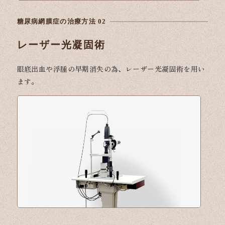
糖尿病網膜症の治療方法 02
レーザー光
凝固術
眼底出血や浮腫の早期消失の為、レーザー光凝固術を用い
ます。