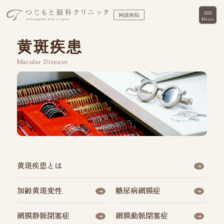
黄斑疾患
Macular Disease
黄斑疾患とは
加齢黄斑変性
糖尿病網膜症
網膜静脈閉塞症
網膜動脈閉塞症