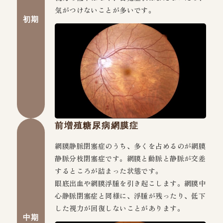
気がつけないことが多いです。
初期
前増殖糖尿病網膜症
網膜静脈閉塞症のうち、多くを占めるのが網膜
静脈分枝閉塞症です。網膜と動脈と静脈が交差
するところが詰まった状態です。
眼底出血や網膜浮腫を引き起こします。網膜中
心静脈閉塞症と同様に、浮腫が残ったり、低下
した視力が回復しないことがあります。
中期